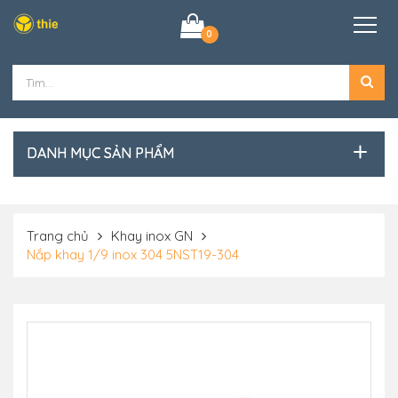
0
DANH MỤC SẢN PHẨM
Trang chủ
Khay inox GN
Nắp khay 1/9 inox 304 5NST19-304