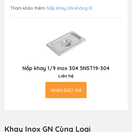
Tham khảo thêm:
Nắp khay GN không lỗ
Nắp khay 1/9 inox 304 5NST19-304
Liên hệ
NHẬN BÁO GIÁ
Khay Inox GN Cùng Loại