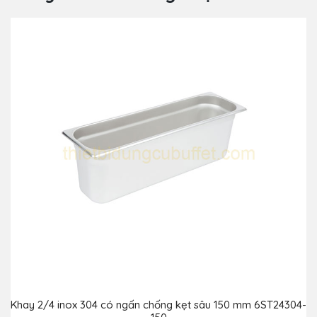
Khay 2/4 inox 304 có ngấn chống kẹt sâu 150 mm 6ST24304-