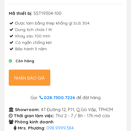
Mã thiết bị:
5ST19304-100
Được làm bằng thép khổng gỉ SUS 304.
Dung tích chứa 1 lít.
Khay sâu 100 mm
Có ngấn chống kẹt
Bảo hành 5 năm.
Còn hàng
NHẬN BÁO GIÁ
Gọi
028.7300.7226
để đặt hàng
Showroom:
47 Đường 12, P.11, Q.Gò Vấp, TPHCM
Thời gian làm việc:
Thứ 2 - 7 / 8h - 17h mở cửa
Phòng kinh doanh
Mrs. Phương:
098.9999.384