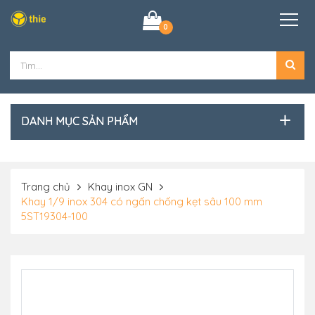
0
DANH MỤC SẢN PHẨM
Trang chủ
Khay inox GN
Khay 1/9 inox 304 có ngấn chống kẹt sâu 100 mm
5ST19304-100