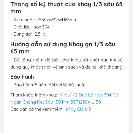
Thông số kỹ thuật của khay 1/3 sâu 65
mm
- Kích thước: L530xW325xH65mm
- Chất liệu: inox 304
- Dung tích: 2,5 lít
Hướng dẫn sử dụng Khay gn 1/3 sâu
65 mm
- Để tăng thêm độ bền cho khay tốt nhất sau khi sử
dụng quý khách nên vệ sinh sạch và để nơi khô thoáng
Bảo hành
- Bảo hành: 5 năm đối với lỗi kỹ thuật.
Tham khảo thêm khay:
Khay 1/2 Đục Lỗ Inox 304 Có
Ngấn Chống Kẹt Sâu 150 Mm 5ST12304-L150
Các bạn có thể xem thêm:
khay GN 1/9