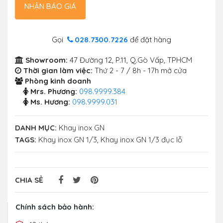
NHẬN BÁO GIÁ
Gọi
028.7300.7226
để đặt hàng
Showroom:
47 Đường 12, P.11, Q.Gò Vấp, TPHCM
Thời gian làm việc:
Thứ 2 - 7 / 8h - 17h mở cửa
Phòng kinh doanh
Mrs. Phương:
098.9999.384
Ms. Hương:
098.9999.031
DANH MỤC:
Khay inox GN
TAGS:
Khay inox GN 1/3
,
Khay inox GN 1/3 đục lỗ
CHIA SẺ
Chính sách bảo hành: