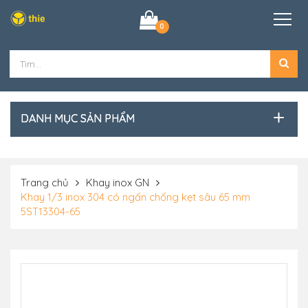
0
DANH MỤC SẢN PHẨM
Trang chủ
Khay inox GN
Khay 1/3 inox 304 có ngấn chống kẹt sâu 65 mm
5ST13304-65