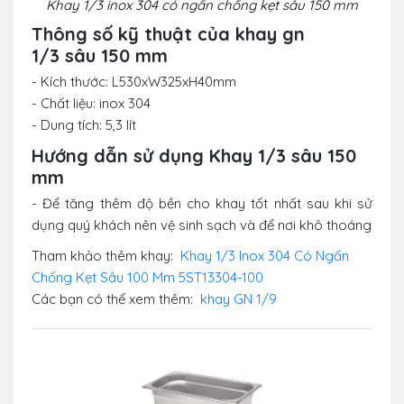
Khay 1/3 inox 304 có ngấn chống kẹt sâu 150 mm
Thông số kỹ thuật của khay gn
1/3 sâu 150 mm
- Kích thước: L530xW325xH40mm
- Chất liệu: inox 304
- Dung tích: 5,3 lít
Hướng dẫn sử dụng Khay 1/3 sâu 150
mm
- Để tăng thêm độ bền cho khay tốt nhất sau khi sử
dụng quý khách nên vệ sinh sạch và để nơi khô thoáng
Tham khảo thêm khay:
Khay 1/3 Inox 304 Có Ngấn
Chống Kẹt Sâu 100 Mm 5ST13304-100
Các bạn có thể xem thêm:
khay GN 1/9