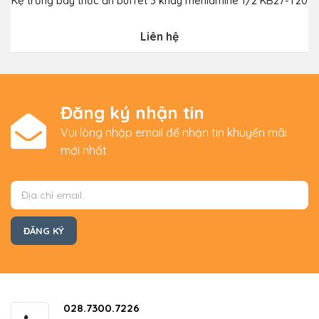
Kệ trưng bày thức ăn buffet 3 khay menlamine 1/2 KB27-T20
Liên hệ
Đăng ký nhận tin
Vui lòng nhập email để nhận tin khuyến mãi
mới nhất
028.7300.7226