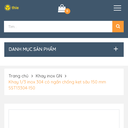
0
DANH MỤC SẢN PHẨM
Trang chủ
Khay inox GN
Khay 1/3 inox 304 có ngấn chống kẹt sâu 150 mm
5ST13304-150