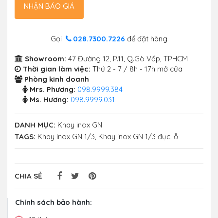
NHẬN BÁO GIÁ
Gọi
028.7300.7226
để đặt hàng
Showroom:
47 Đường 12, P.11, Q.Gò Vấp, TPHCM
Thời gian làm việc:
Thứ 2 - 7 / 8h - 17h mở cửa
Phòng kinh doanh
Mrs. Phương:
098.9999.384
Ms. Hương:
098.9999.031
DANH MỤC:
Khay inox GN
TAGS:
Khay inox GN 1/3
,
Khay inox GN 1/3 đục lỗ
CHIA SẺ
Chính sách bảo hành: