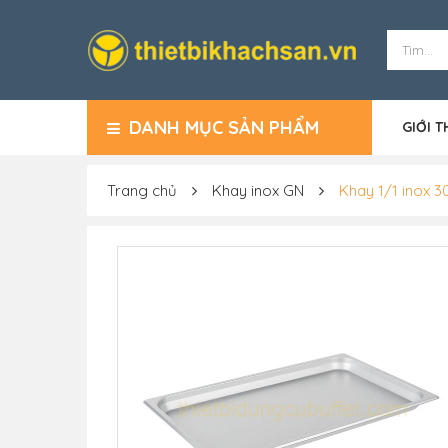
DANH MỤC SẢN PHẨM
GIỚI T
Trang chủ
Khay inox GN
Khay 1/1 inox 