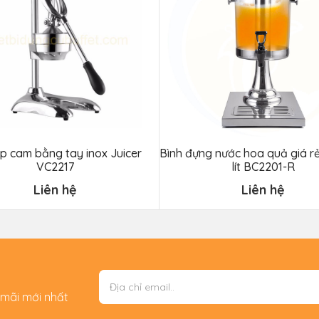
p cam bằng tay inox Juicer
Bình đựng nước hoa quả giá rẻ
VC2217
lít BC2201-R
Liên hệ
Liên hệ
 mãi mới nhất