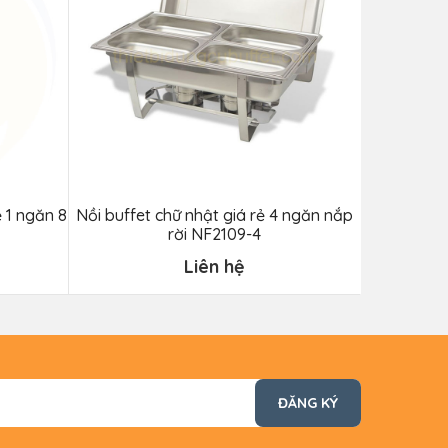
 1 ngăn 8
Nồi buffet chữ nhật giá rẻ 4 ngăn nắp
Đèn hâm 
rời NF2109-4
Liên hệ