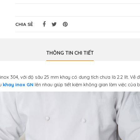
CHIA SẺ
THÔNG TIN CHI TIẾT
nox 304, với độ sâu 25 mm khay có dung tích chưa là 2.2 lít. Về 
ều
khay inox GN
lên nhau giúp tiết kiệm không gian làm việc của bế