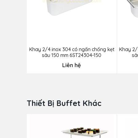
Khay 2/4 inox 304 có ngấn chống kẹt
Khay 2/
sâu 150 mm 6ST24304-150
sâ
Liên hệ
Thiết Bị Buffet Khác