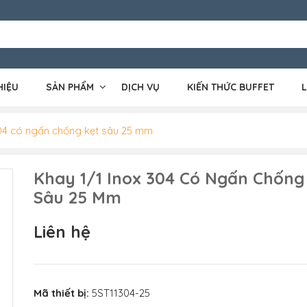
HIỆU
SẢN PHẨM
DỊCH VỤ
KIẾN THỨC BUFFET
L
304 có ngấn chống kẹt sâu 25 mm
Khay 1/1 Inox 304 Có Ngấn Chống
Sâu 25 Mm
Liên hệ
Mã thiết bị:
5ST11304-25