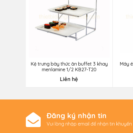
Kệ trưng bày thức ăn buffet 3 khay
Máy é
menlamine 1/2 KB27-T20
Liên hệ
Đăng ký nhận tin
Vui lòng nhập email để nhận tin khuyến