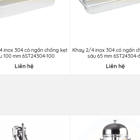
4 inox 304 có ngấn chống kẹt
Khay 2/4 inox 304 có ngấn c
u 100 mm 6ST24304-100
sâu 65 mm 6ST24304-
Liên hệ
Liên hệ