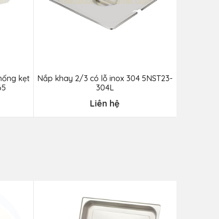
hống kẹt
Nắp khay 2/3 có lỗ inox 304 5NST23-
Nắp khay
65
304L
Liên hệ