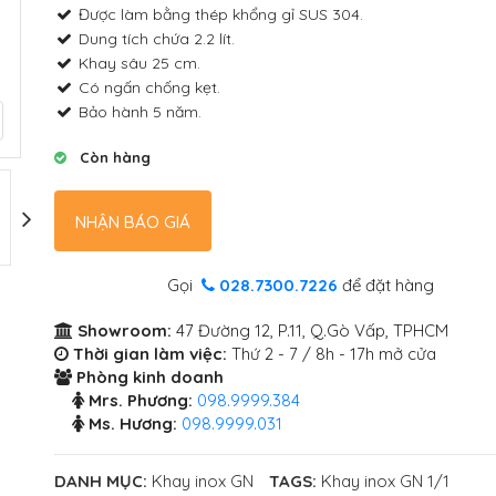
Được làm bằng thép khổng gỉ SUS 304.
Dung tích chứa 2.2 lít.
Khay sâu 25 cm.
Có ngấn chống kẹt.
Bảo hành 5 năm.
Còn hàng
NHẬN BÁO GIÁ
Gọi
028.7300.7226
để đặt hàng
Showroom:
47 Đường 12, P.11, Q.Gò Vấp, TPHCM
Thời gian làm việc:
Thứ 2 - 7 / 8h - 17h mở cửa
Phòng kinh doanh
Mrs. Phương:
098.9999.384
Ms. Hương:
098.9999.031
DANH MỤC:
Khay inox GN
TAGS:
Khay inox GN 1/1