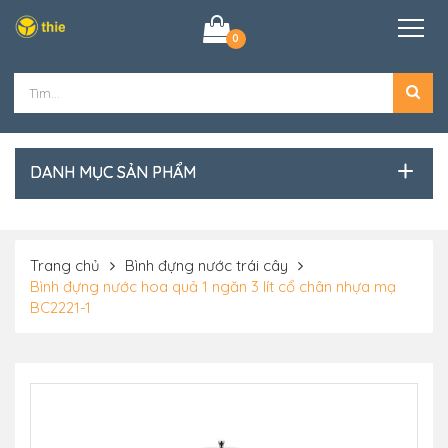
0
DANH MỤC SẢN PHẨM
Trang chủ
Bình đựng nước trái cây
Bình đựng nước hoa quả 1 ngăn 3 lít cổ chân nhựa mạ
BC2221-1