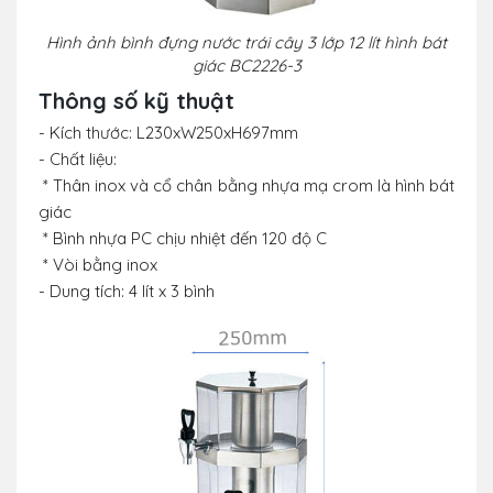
Hình ảnh bình đựng nước trái cây 3 lớp 12 lít hình bát
giác BC2226-3
Thông số kỹ thuật
- Kích thước: L230xW250xH697mm
- Chất liệu:
* Thân inox và cổ chân bằng nhựa mạ crom là hình bát
giác
* Bình nhựa PC chịu nhiệt đến 120 độ C
* Vòi bằng inox
- Dung tích: 4 lít x 3 bình