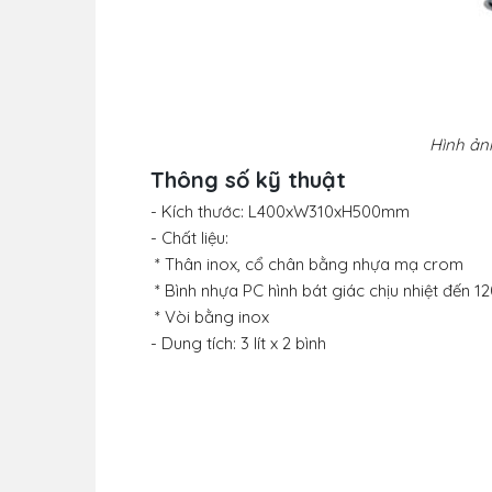
Hình ảnh
Thông số kỹ thuật
- Kích thước: L400xW310xH500mm
- Chất liệu:
* Thân inox, cổ chân bằng nhựa mạ crom
* Bình nhựa PC hình bát giác chịu nhiệt đến 1
* Vòi bằng inox
- Dung tích: 3 lít x 2 bình