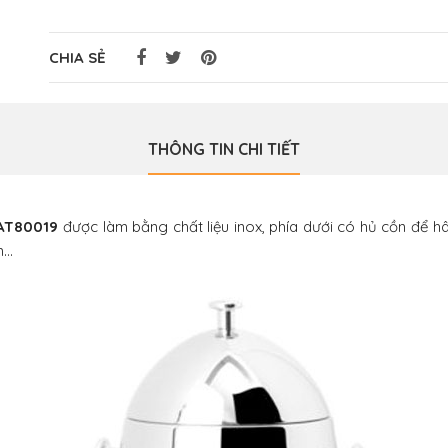
CHIA SẺ
THÔNG TIN CHI TIẾT
 AT80019
được làm bằng chất liệu inox, phía dưới có hủ cồn để hâ
m…