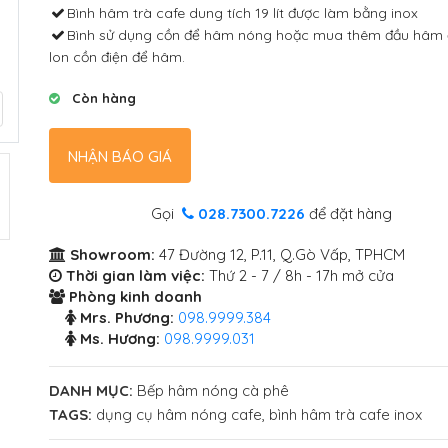
Bình hâm trà cafe dung tích 19 lít được làm bằng inox
Bình sử dụng cồn để hâm nóng hoặc mua thêm đầu hâm 
lon cồn điện để hâm.
Còn hàng
NHẬN BÁO GIÁ
Gọi
028.7300.7226
để đặt hàng
Showroom:
47 Đường 12, P.11, Q.Gò Vấp, TPHCM
Thời gian làm việc:
Thứ 2 - 7 / 8h - 17h mở cửa
Phòng kinh doanh
Mrs. Phương:
098.9999.384
Ms. Hương:
098.9999.031
DANH MỤC:
Bếp hâm nóng cà phê
TAGS:
dụng cụ hâm nóng cafe
,
bình hâm trà cafe inox