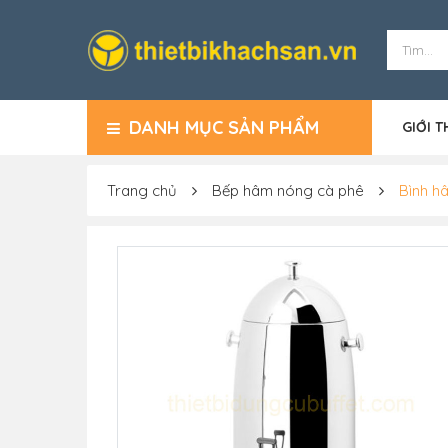
DANH MỤC SẢN PHẨM
GIỚI T
Trang chủ
Bếp hâm nóng cà phê
Bình hâ