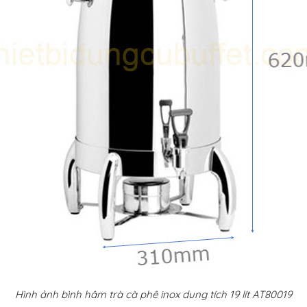
Hình ảnh bình hâm trà cà phê inox dung tích 19 lít AT80019