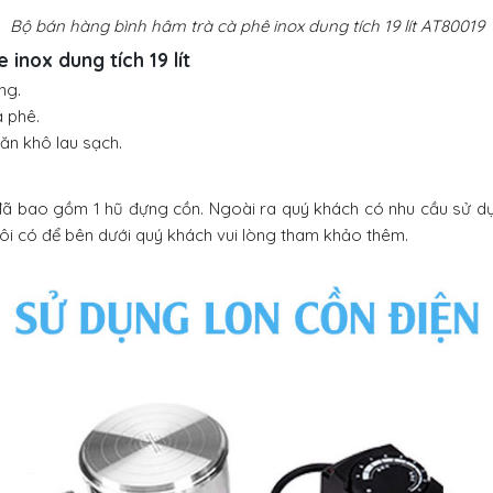
Bộ bán hàng bình hâm trà cà phê inox dung tích 19 lít AT80019
inox dung tích 19 lít
ng.
 phê.
hăn khô lau sạch.
ã bao gồm 1 hũ đựng cồn. Ngoài ra quý khách có nhu cầu sử d
ôi có để bên dưới quý khách vui lòng tham khảo thêm.