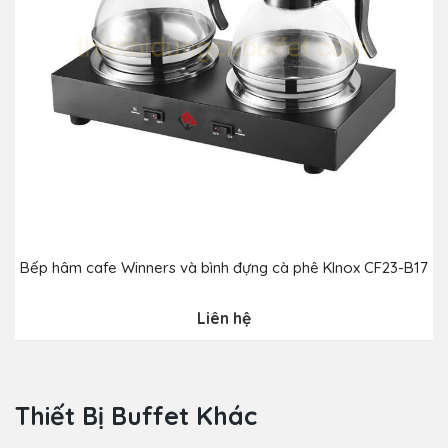
Bếp hâm cafe Winners và bình đựng cà phê Klnox CF23-B17
B
Liên hệ
Thiết Bị Buffet Khác