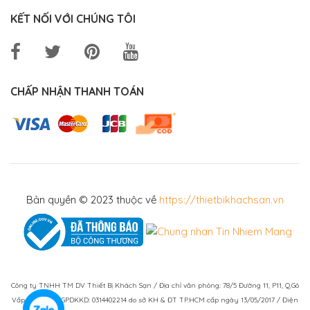
KẾT NỐI VỚI CHÚNG TÔI
CHẤP NHẬN THANH TOÁN
Bản quyền © 2023 thuộc về
https://thietbikhachsan.vn
Công ty TNHH TM DV Thiết Bị Khách Sạn / Địa chỉ văn phòng: 78/5 Đường 11, P11, Q.Gò
Vấp, TPHCM / GPDKKD: 0314402214 do sở KH & ĐT TP.HCM cấp ngày 13/05/2017 / Điện