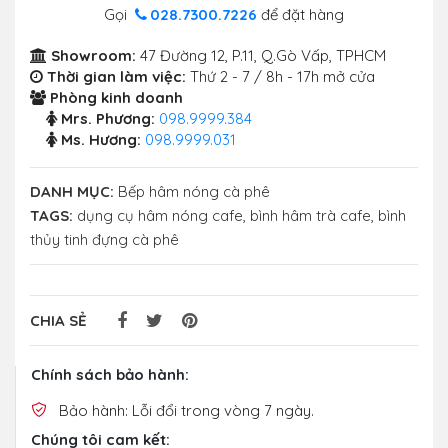
Gọi
028.7300.7226
để đặt hàng
Showroom:
47 Đường 12, P.11, Q.Gò Vấp, TPHCM
Thời gian làm việc:
Thứ 2 - 7 / 8h - 17h mở cửa
Phòng kinh doanh
Mrs. Phương:
098.9999.384
Ms. Hương:
098.9999.031
DANH MỤC:
Bếp hâm nóng cà phê
TAGS:
dụng cụ hâm nóng cafe
,
bình hâm trà cafe
,
bình
thủy tinh đựng cà phê
CHIA SẺ
Chính sách bảo hành:
Bảo hành: Lỗi đổi trong vòng 7 ngày.
Chúng tôi cam kết: