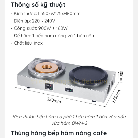
Thông số kỹ thuật
- Kích thước: L350xW175xH80mm
- Điện áp: 220～240V
- Công suất: 900W + 160W
- Đế hâm: 1 bếp hâm nóng và 1 bên nấu
- Chất liệu: inox
Kích thước bếp hâm cà phê 1 bên hâm 1 bên vừa nấu
vừa hâm BWM-2
Thùng hàng bếp hâm nóng cafe