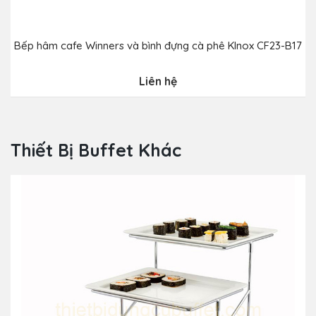
Bếp hâm cafe Winners và bình đựng cà phê Klnox CF23-B17
B
Liên hệ
Thiết Bị Buffet Khác