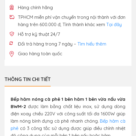
Hàng chính hãng
TPHCM miễn phí vận chuyển trong nội thành với đơn
hàng trên 600.000 đ, Tỉnh thành khác xem
Tại đây
Hỗ trợ kỹ thuật 24/7
Đổi trả hàng trong 7 ngày –
Tìm hiểu thêm
Giao hàng toàn quốc
THÔNG TIN CHI TIẾT
Bếp hâm nóng cà phê 1 bên hâm 1 bên vừa nấu vừa
BWM-2
được làm bằng chất liệu inox, sử dụng dòng
điện xoay chiều 220V với công suất tối đa 1600W giúp
làm nóng bình đựng cà phê nhanh chóng.
Bếp hâm cà
phê
có 3 công tắc sử dụng được giúp điều chỉnh nhiệt
độ công dụng của mỗi bên 1 bên nấu hoặc hâm.