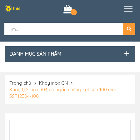
0
DANH MỤC SẢN PHẨM
Trang chủ
Khay inox GN
Khay 1/2 inox 304 có ngấn chống kẹt sâu 100 mm
5ST12304-100