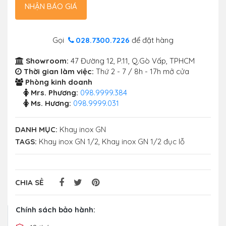
NHẬN BÁO GIÁ
Gọi
028.7300.7226
để đặt hàng
Showroom:
47 Đường 12, P.11, Q.Gò Vấp, TPHCM
Thời gian làm việc:
Thứ 2 - 7 / 8h - 17h mở cửa
Phòng kinh doanh
Mrs. Phương:
098.9999.384
Ms. Hương:
098.9999.031
DANH MỤC:
Khay inox GN
TAGS:
Khay inox GN 1/2
,
Khay inox GN 1/2 đục lỗ
CHIA SẺ
Chính sách bảo hành: