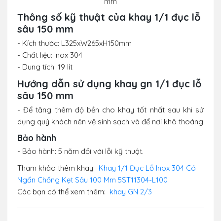
mm
Thông số kỹ thuật của khay 1/1 đục lỗ
sâu 150 mm
- Kích thước: L325xW265xH150mm
- Chất liệu: inox 304
- Dung tích: 19 lít
Hướng dẫn sử dụng khay gn 1/1 đục lỗ
sâu 150 mm
- Để tăng thêm độ bền cho khay tốt nhất sau khi sử
dụng quý khách nên vệ sinh sạch và để nơi khô thoáng
Bảo hành
- Bảo hành: 5 năm đối với lỗi kỹ thuật.
Tham khảo thêm khay:
Khay 1/1 Đục Lỗ Inox 304 Có
Ngấn Chống Kẹt Sâu 100 Mm 5ST11304-L100
Các bạn có thể xem thêm:
khay GN 2/3