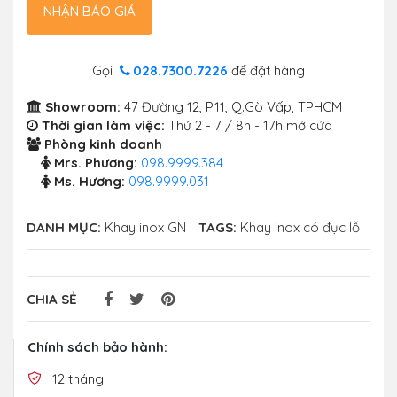
NHẬN BÁO GIÁ
Gọi
028.7300.7226
để đặt hàng
Showroom:
47 Đường 12, P.11, Q.Gò Vấp, TPHCM
Thời gian làm việc:
Thứ 2 - 7 / 8h - 17h mở cửa
Phòng kinh doanh
Mrs. Phương:
098.9999.384
Ms. Hương:
098.9999.031
DANH MỤC:
Khay inox GN
TAGS:
Khay inox có đục lỗ
CHIA SẺ
Chính sách bảo hành:
12 tháng