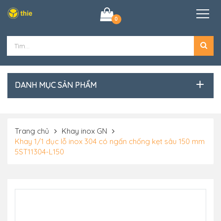
0
DANH MỤC SẢN PHẨM
Trang chủ
Khay inox GN
Khay 1/1 đục lỗ inox 304 có ngấn chống kẹt sâu 150 mm
5ST11304-L150