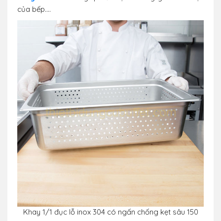
của bếp....
Khay 1/1 đục lỗ inox 304 có ngấn chống kẹt sâu 150