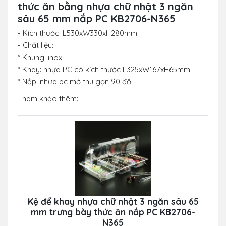
thức ăn bằng nhựa chữ nhật 3 ngăn
sâu 65 mm nắp PC KB2706-N365
- Kích thước: L530xW330xH280mm
- Chất liệu:
* Khung: inox
* Khay: nhựa PC có kích thước L325xW167xH65mm
* Nắp: nhựa pc mở thu gọn 90 độ
Tham khảo thêm:
Kệ để khay nhựa chữ nhật 3 ngăn sâu 65
mm trưng bày thức ăn nắp PC KB2706-
N365