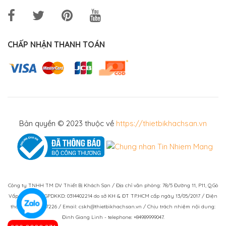
CHẤP NHẬN THANH TOÁN
Bản quyền © 2023 thuộc về
https://thietbikhachsan.vn
Công ty TNHH TM DV Thiết Bị Khách Sạn / Địa chỉ văn phòng: 78/5 Đường 11, P11, Q.Gò
Vấp, TPHCM / GPDKKD: 0314402214 do sở KH & ĐT TP.HCM cấp ngày 13/05/2017 / Điện
thoại: (028)73007226 / Email: cskh@thietbikhachsan.vn / Chịu trách nhiệm nội dung:
Đinh Giang Linh - telephone: +84989999047.