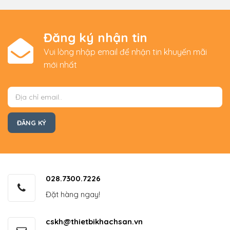
Đăng ký nhận tin
Vui lòng nhập email để nhận tin khuyến mãi
mới nhất
028.7300.7226
Đặt hàng ngay!
cskh@thietbikhachsan.vn