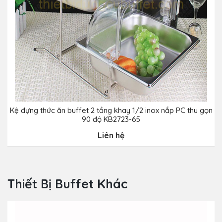
Kệ đựng thức ăn buffet 2 tầng khay 1/2 inox nắp PC thu gọn
K
90 độ KB2723-65
Liên hệ
Thiết Bị Buffet Khác