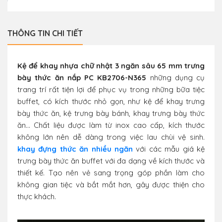
THÔNG TIN CHI TIẾT
Kệ để khay nhựa chữ nhật 3 ngăn sâu 65 mm trưng
bày thức ăn nắp PC KB2706-N365
những dụng cụ
trang trí rất tiện lợi để phục vụ trong những bữa tiệc
buffet, có kích thước nhỏ gọn, như kệ để khay trưng
bày thức ăn, kệ trưng bày bánh, khay trưng bày thức
ăn… Chất liệu được làm từ inox cao cấp, kích thước
không lớn nên dễ dàng trong việc lau chùi vệ sinh.
khay đựng thức ăn nhiều ngăn
với các mẫu giá kệ
trưng bày thức ăn buffet với đa dạng về kích thước và
thiết kế. Tạo nên vẻ sang trọng góp phần làm cho
không gian tiệc và bắt mắt hơn, gây được thiện cho
thực khách.