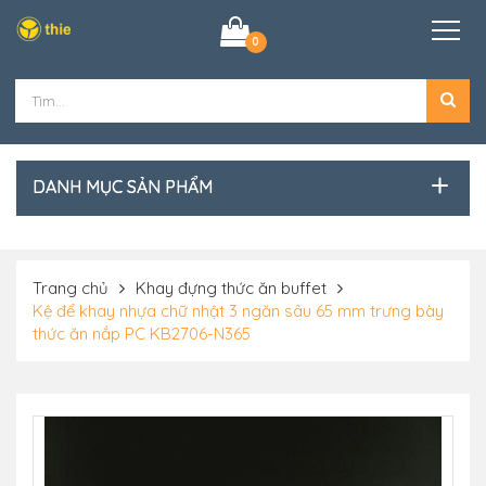
0
DANH MỤC SẢN PHẨM
Trang chủ
Khay đựng thức ăn buffet
Kệ để khay nhựa chữ nhật 3 ngăn sâu 65 mm trưng bày
thức ăn nắp PC KB2706-N365