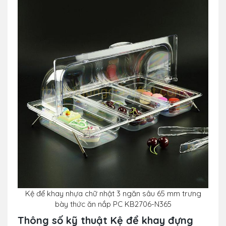
Kệ để khay nhựa chữ nhật 3 ngăn sâu 65 mm trưng
bày thức ăn nắp PC KB2706-N365
Thông số kỹ thuật
Kệ để khay đựng