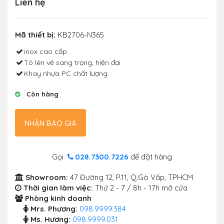
Liên hệ
Mã thiết bị:
KB2706-N365
inox cao cấp.
Tô lên vẻ sang trọng, hiện đại.
Khay nhựa PC chất lượng.
Còn hàng
NHẬN BÁO GIÁ
Gọi
028.7300.7226
để đặt hàng
Showroom:
47 Đường 12, P.11, Q.Gò Vấp, TPHCM
Thời gian làm việc:
Thứ 2 - 7 / 8h - 17h mở cửa
Phòng kinh doanh
Mrs. Phương:
098.9999.384
Ms. Hương:
098.9999.031