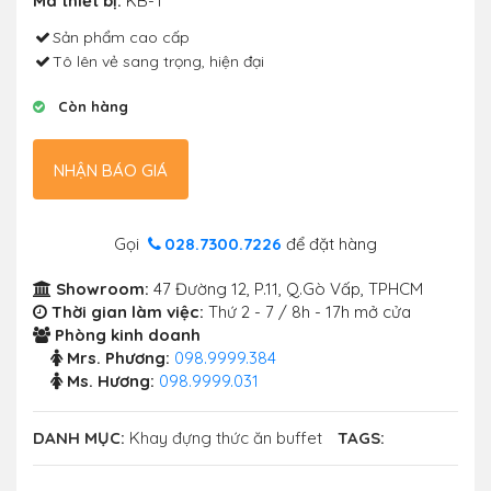
Mã thiết bị:
KB-T
Sản phẩm cao cấp
Tô lên vẻ sang trọng, hiện đại
Còn hàng
NHẬN BÁO GIÁ
Gọi
028.7300.7226
để đặt hàng
Showroom:
47 Đường 12, P.11, Q.Gò Vấp, TPHCM
Thời gian làm việc:
Thứ 2 - 7 / 8h - 17h mở cửa
Phòng kinh doanh
Mrs. Phương:
098.9999.384
Ms. Hương:
098.9999.031
DANH MỤC:
Khay đựng thức ăn buffet
TAGS: