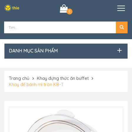
0
DANH MỤC SẢN PHẨM
Trang chủ
Khay đựng thức ăn buffet
Khay để bánh mì tròn KB-T