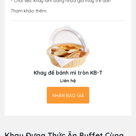
- Chất liệu: khay làm bằng nhựa giả mây tre đan
Tham khảo thêm:
Khay để bánh mì tròn KB-T
Liên hệ
NHẬN BÁO GIÁ
Khay Đựng Thức Ăn Buffet Cùng