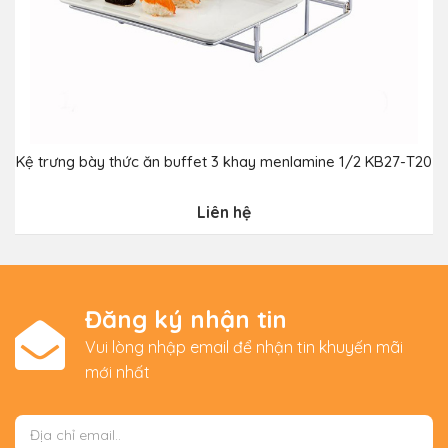
Kệ trưng bày thức ăn buffet 3 khay menlamine 1/2 KB27-T20
Liên hệ
Đăng ký nhận tin
Vui lòng nhập email để nhận tin khuyến mãi
mới nhất