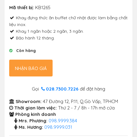
Mã thiết bị:
KB1265
Khay đựng thức ăn buffet chữ nhật được làm bằng chất
liệu inox.
Khay 1 ngăn hoặc 2 ngăn, 3 ngăn.
Bảo hành 12 tháng.
Còn hàng
NHẬN BÁO GIÁ
Gọi
028.7300.7226
để đặt hàng
Showroom:
47 Đường 12, P.11, Q.Gò Vấp, TPHCM
Thời gian làm việc:
Thứ 2 - 7 / 8h - 17h mở cửa
Phòng kinh doanh
Mrs. Phương:
098.9999.384
Ms. Hương:
098.9999.031