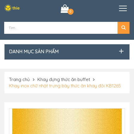
0
DANH MỤC SẢN PHẨM
Trang chủ
Khay đựng thức ăn buffet
Khay inox chữ nhật trưng bày thức ăn khay đôi KB1265