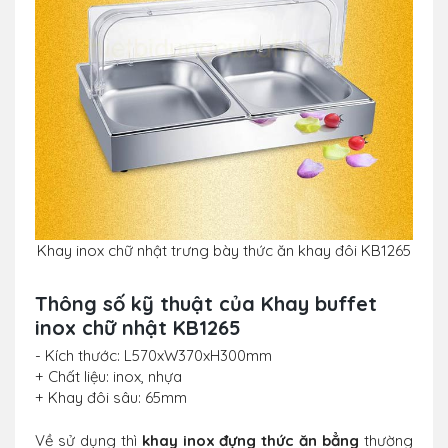
Khay inox chữ nhật trưng bày thức ăn khay đôi KB1265
Thông số kỹ thuật của
Khay buffet
inox chữ nhật KB1265
- Kích thước: L570xW370xH300mm
+ Chất liệu: inox, nhựa
+ Khay đôi sâu: 65mm
Về sử dụng thì
khay inox đựng thức ăn bẳng
thường