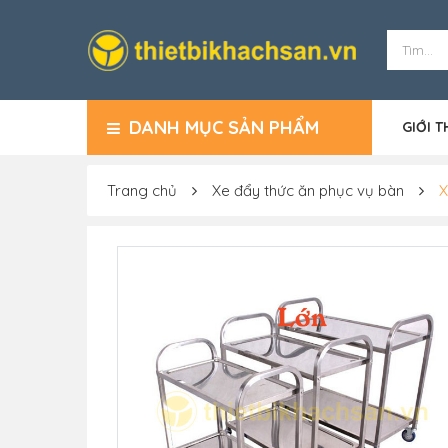
DANH MỤC SẢN PHẨM
GIỚI T
Trang chủ
Xe đẩy thức ăn phục vụ bàn
X