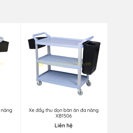
a năng
Xe đẩy thu dọn bàn ăn đa năng
Xe đẩy t
XB1506
Liên hệ