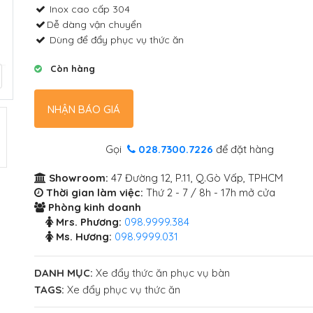
Inox cao cấp 304
Dễ dàng vận chuyển
Dùng để đẩy phục vụ thức ăn
Còn hàng
NHẬN BÁO GIÁ
Gọi
028.7300.7226
để đặt hàng
Showroom:
47 Đường 12, P.11, Q.Gò Vấp, TPHCM
Thời gian làm việc:
Thứ 2 - 7 / 8h - 17h mở cửa
Phòng kinh doanh
Mrs. Phương:
098.9999.384
Ms. Hương:
098.9999.031
DANH MỤC:
Xe đẩy thức ăn phục vụ bàn
TAGS:
Xe đẩy phục vụ thức ăn