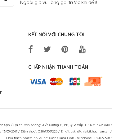
Ngoài giờ vui lòng gọi trước khi đến!
KẾT NỐI VỚI CHÚNG TÔI
CHẤP NHẬN THANH TOÁN
in
 Sạn / Địa chỉ văn phòng: 78/5 Đường 11, P11, Q.Gò Vấp, TPHCM / GPDKKD:
13/05/2017 / Điện thoại: (028)73007226 / Email: cskh@thietbikhachsan.vn /
Chịu trách nhiệm nội dung: Đinh Giang Linh - telephone: +84989999047.