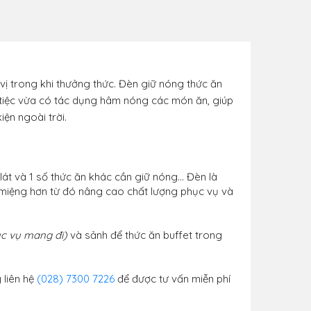
vị trong khi thưởng thức. Đèn giữ nóng thức ăn
àn tiệc vừa có tác dụng hâm nóng các món ăn, giúp
ện ngoài trời.
lát và 1 số thức ăn khác cần giữ nóng… Đèn là
 miệng hơn từ đó nâng cao chất lượng phục vụ và
ục vụ mang đi)
và sảnh để thức ăn buffet trong
 liên hệ
(028) 7300 7226
để được tư vấn miễn phí