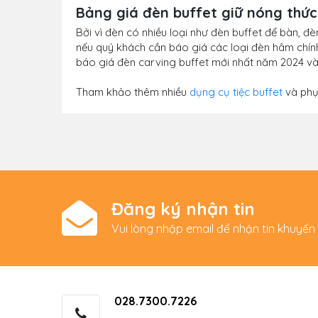
Bảng giá đèn buffet giữ nóng thức
Bởi vì đèn có nhiều loại như đèn buffet để bàn, đ
nếu quý khách cần báo giá các loại đèn hâm chính x
báo giá đèn carving buffet mới nhất năm 2024 và 
Tham khảo thêm nhiều
dụng cụ tiệc buffet
và phụ 
Đăng ký nhận tin
Vui lòng nhập email để nhận tin khuyến
028.7300.7226