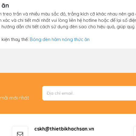
 ăn
èn treo trần và nhiều màu sắc đỏ, trắng kích cỡ khác nhau nên giá 
ác và chi tiết mới nhất vui lòng liên hệ hotline hoặc để lại số điệ
hướng dẫn chi tiết cách sử dụng đèn sao cho hiệu quả, giúp quý 
kiện thay thế:
Bóng đèn hâm nóng thức ăn
 mãi mới nhất
cskh@thietbikhachsan.vn