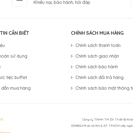
Khiếu nại, bảo hành, hỏi đáp
TIN CẦN BIẾT
CHÍNH SÁCH MUA HÀNG
iệu
Chính sách thanh toán
hoản sử dụng
Chính sách giao nhận
ệ
Chính sách bảo hành
ức tiệc buffet
Chính sách đổi trả hàng
 dẫn mua hàng
Chính sách bảo mật thông t
vn
Công ty TNHH TM DV Thiết Bị Khách
0314402214 do sở KH & ĐT TP.HCM cấp ngày 