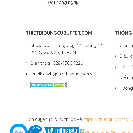
Đặt hàng ngay!
THIETBIDUNGCUBUFFET.COM
THÔNG 
Showroom trưng bày: 47 Đường 12,
Giới th
P.11, Q.Gò Vấp, TPHCM
Điều k
Điện thoại: 028-7300.7226
Liên h
Email: cskh@thietbikhachsan.vn
Kiến th
Hướng
Bản quyền © 2023 thuộc về
https://thietbikhachsan.