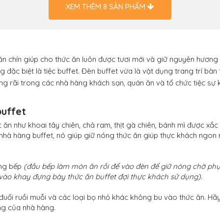
XEM THÊM
8
SẢN PHẨM
ăn chín giúp cho thức ăn luôn được tươi mới và giữ nguyên hương 
 đặc biệt là tiệc buffet. Đèn buffet vừa là vật dụng trang trí b
ng rãi trong các nhà hàng khách sạn, quán ăn và tổ chức tiệc sự ki
buffet
ăn như khoai tây chiên, chả ram, thịt gà chiên, bánh mì được xắc 
 nhà hàng buffet, nó giúp giữ nóng thức ăn giúp thực khách ngon
ong bếp
(đầu bếp làm món ăn rồi để vào đèn để giữ nóng chờ ph
vào khay đựng bày thức ăn buffet đợi thực khách sử dụng)
.
ổi ruồi muỗi và các loại bọ nhỏ khác không bu vào thức ăn. Hãy
ng của nhà hàng.