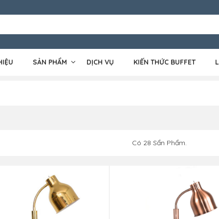
HIỆU
SẢN PHẨM
DỊCH VỤ
KIẾN THỨC BUFFET
L
Có
28
Sẩn Phẩm.