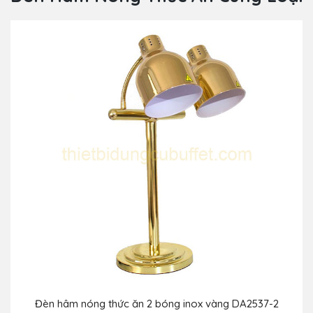
Đèn hâm nóng thức ăn 2 bóng inox vàng DA2537-2
Đè