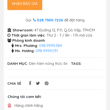
NHẬN BÁO GIÁ
Gọi
028.7300.7226
để đặt hàng
Showroom:
47 Đường 12, P.11, Q.Gò Vấp, TPHCM
Thời gian làm việc:
Thứ 2 - 7 / 8h - 17h mở cửa
Phòng kinh doanh
Mrs. Phương:
098.9999.384
Ms. Hương:
098.9999.031
DANH MỤC:
Đèn hâm nóng thức ăn
TAGS:
CHIA SẺ
Chúng tôi cam kết:
Hàng chính hãng