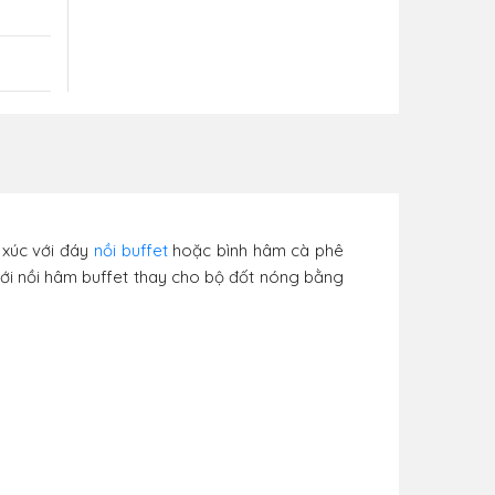
 xúc với đáy
nồi buffet
hoặc bình hâm cà phê
 với nồi hâm buffet thay cho bộ đốt nóng bằng