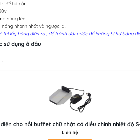
trí để hủ cồn.
20v.
ng sáng lên.
àm nóng nhanh nhất và ngược lại.
hê thì lấy bảng điện ra , để tránh ướt nước để không bị hư bảng đi
ợc sử dụng ở đâu
t.
điện cho nồi buffet chữ nhật có điều chỉnh nhiệt độ 
Liên hệ