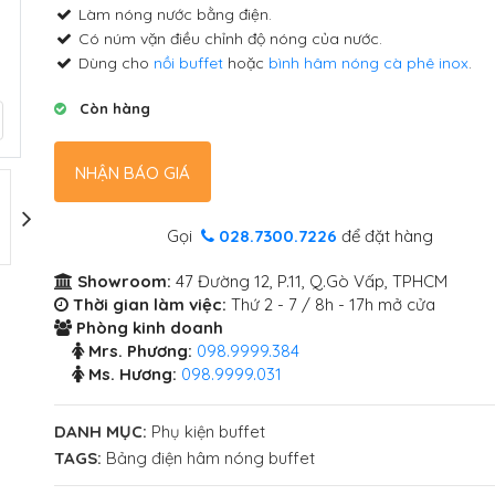
Làm nóng nước bằng điện.
Có núm vặn điều chỉnh độ nóng của nước.
Dùng cho
nồi buffet
hoặc
bình hâm nóng cà phê inox
.
Còn hàng
NHẬN BÁO GIÁ
Gọi
028.7300.7226
để đặt hàng
Showroom:
47 Đường 12, P.11, Q.Gò Vấp, TPHCM
Thời gian làm việc:
Thứ 2 - 7 / 8h - 17h mở cửa
Phòng kinh doanh
Mrs. Phương:
098.9999.384
Ms. Hương:
098.9999.031
DANH MỤC:
Phụ kiện buffet
TAGS:
Bảng điện hâm nóng buffet