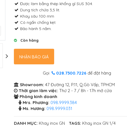
Được làm bằng thép khổng gỉ SUS 304.
Dung tích chứa 3,5 lít.
Khay sâu 100 mm
Có ngấn chống kẹt
Bảo hành 5 năm.
Còn hàng
NHẬN BÁO GIÁ
Gọi
028.7300.7226
để đặt hàng
Showroom:
47 Đường 12, P.11, Q.Gò Vấp, TPHCM
Thời gian làm việc:
Thứ 2 - 7 / 8h - 17h mở cửa
Phòng kinh doanh
Mrs. Phương:
098.9999.384
Ms. Hương:
098.9999.031
DANH MỤC:
Khay inox GN
TAGS:
Khay inox GN 1/4