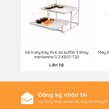
Kệ trưng bày thức ăn buffet 3 khay
Máy é
menlamine 1/2 KB27-T20
Liên hệ
Đăng ký nhận tin
Vui lòng nhập email để nhận tin khuyến