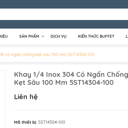
HIỆU
SẢN PHẨM
DỊCH VỤ
KIẾN THỨC BUFFET
L
304 có ngấn chống kẹt sâu 100 mm 5ST14304-100
Khay 1/4 Inox 304 Có Ngấn Chốn
Kẹt Sâu 100 Mm 5ST14304-100
Liên hệ
Mã thiết bị:
5ST14304-100