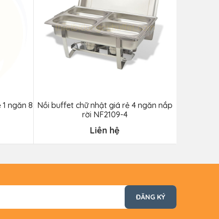
 1 ngăn 8
Nồi buffet chữ nhật giá rẻ 4 ngăn nắp
Đèn hâm 
rời NF2109-4
Liên hệ