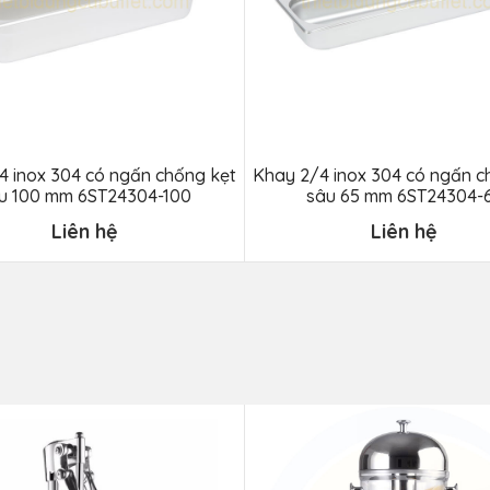
4 inox 304 có ngấn chống kẹt
Khay 2/4 inox 304 có ngấn c
u 100 mm 6ST24304-100
sâu 65 mm 6ST24304-
Liên hệ
Liên hệ