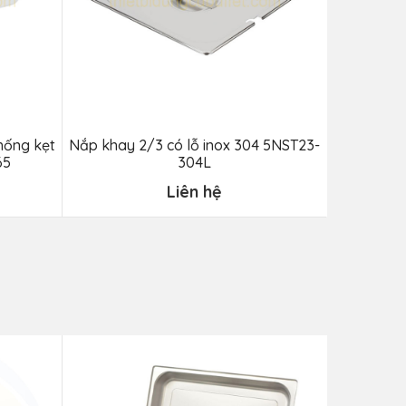
hống kẹt
Nắp khay 2/3 có lỗ inox 304 5NST23-
Nắp khay
65
304L
Liên hệ