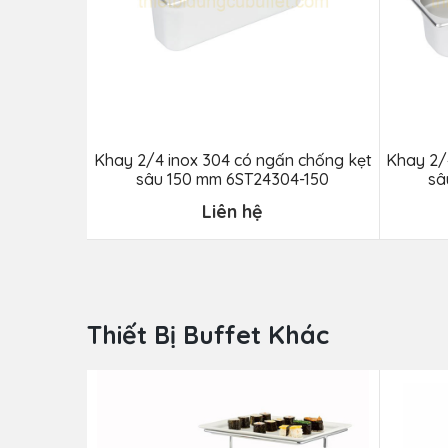
Khay 2/4 inox 304 có ngấn chống kẹt
Khay 2/
sâu 150 mm 6ST24304-150
sâ
Liên hệ
Thiết Bị Buffet Khác