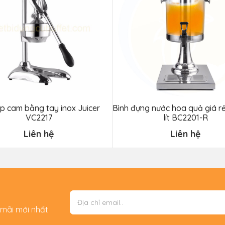
p cam bằng tay inox Juicer
Bình đựng nước hoa quả giá rẻ
VC2217
lít BC2201-R
Liên hệ
Liên hệ
 mãi mới nhất