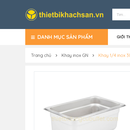
DANH MỤC SẢN PHẨM
GIỚI T
Trang chủ
Khay inox GN
Khay 1/4 inox 