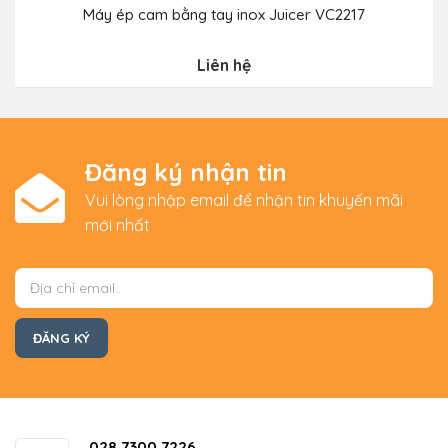
Máy ép cam bằng tay inox Juicer VC2217
Liên hệ
Đăng ký nhận tin
Vui lòng nhập email để nhận tin khuyến mãi
mới nhất
028.7300.7226