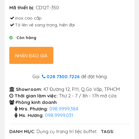
Mã thiết bị:
CD12T-350
inox cao cấp
Tô lên vẻ sang trọng, hiện đại
Còn hàng
NHẬN BÁO GIÁ
Gọi
028.7300.7226
để đặt hàng
Showroom:
47 Đường 12, P.11, Q.Gò Vấp, TPHCM
Thời gian làm việc:
Thứ 2 - 7 / 8h - 17h mở cửa
Phòng kinh doanh
Mrs. Phương:
098.9999.384
Ms. Hương:
098.9999.031
DANH MỤC:
Dụng cụ trang trí tiệc buffet
TAGS: