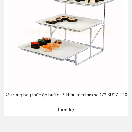
Kệ trưng bày thức ăn buffet 3 khay menlamine 1/2 KB27-T20
K
Liên hệ