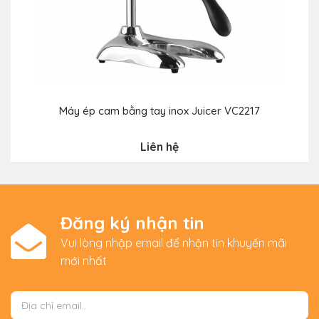
Máy ép cam bằng tay inox Juicer VC2217
Liên hệ
Đăng ký nhận tin
Vui lòng nhập email để nhận tin khuyến mãi
mới nhất