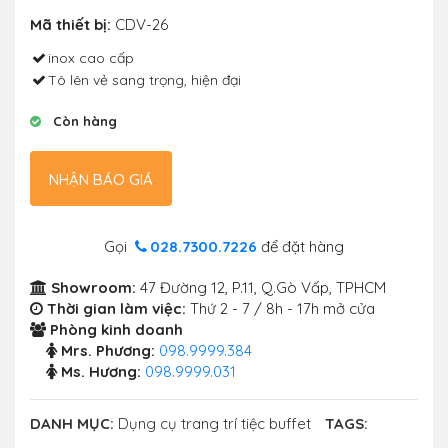
Mã thiết bị:
CDV-26
inox cao cấp
Tô lên vẻ sang trọng, hiện đại
Còn hàng
NHẬN BÁO GIÁ
Gọi
028.7300.7226
để đặt hàng
Showroom:
47 Đường 12, P.11, Q.Gò Vấp, TPHCM
Thời gian làm việc:
Thứ 2 - 7 / 8h - 17h mở cửa
Phòng kinh doanh
Mrs. Phương:
098.9999.384
Ms. Hương:
098.9999.031
DANH MỤC:
Dụng cụ trang trí tiệc buffet
TAGS: