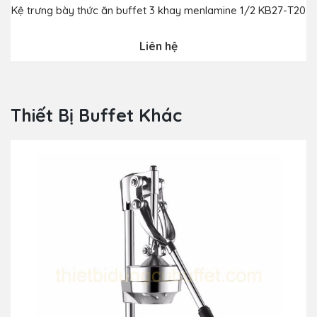
Kệ trưng bày thức ăn buffet 3 khay menlamine 1/2 KB27-T20
K
Liên hệ
Thiết Bị Buffet Khác