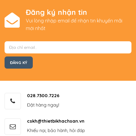
Đăng ký nhận tin
Vui lòng nhập email để nhận tin khuyến mãi
mới nhất
028.7300.7226
Đặt hàng ngay!
cskh@thietbikhachsan.vn
Khiếu nại, bảo hành, hỏi đáp