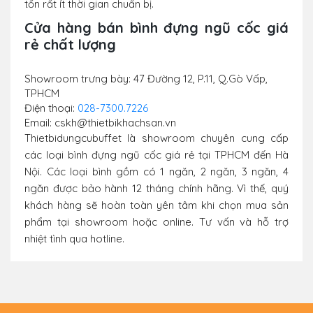
tốn rất ít thời gian chuẩn bị.
Cửa hàng bán bình đựng ngũ cốc giá
rẻ chất lượng
Showroom trưng bày: 47 Đường 12, P.11, Q.Gò Vấp,
TPHCM
Điện thoại:
028-7300.7226
Email: cskh@thietbikhachsan.vn
Thietbidungcubuffet là showroom chuyên cung cấp
các loại bình đựng ngũ cốc giá rẻ tại TPHCM đến Hà
Nội. Các loại bình gồm có 1 ngăn, 2 ngăn, 3 ngăn, 4
ngăn được bảo hành 12 tháng chính hãng. Vì thế, quý
khách hàng sẽ hoàn toàn yên tâm khi chọn mua sản
phẩm tại showroom hoặc online. Tư vấn và hỗ trợ
nhiệt tình qua hotline.