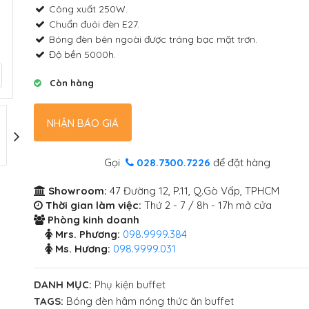
Công xuất 250W.
Chuẩn đuôi đèn E27.
Bóng đèn bên ngoài được tráng bạc mặt trơn.
Độ bền 5000h.
Còn hàng
NHẬN BÁO GIÁ
Gọi
028.7300.7226
để đặt hàng
Showroom:
47 Đường 12, P.11, Q.Gò Vấp, TPHCM
Thời gian làm việc:
Thứ 2 - 7 / 8h - 17h mở cửa
Phòng kinh doanh
Mrs. Phương:
098.9999.384
Ms. Hương:
098.9999.031
DANH MỤC:
Phụ kiện buffet
TAGS:
Bóng đèn hâm nóng thức ăn buffet