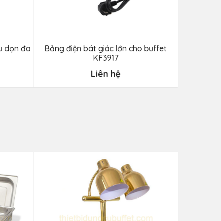
u dọn đa
Bảng điện bát giác lớn cho buffet
Bảng điện 
KF3917
Liên hệ