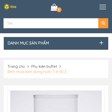
0
DANH MỤC SẢN PHẨM
Trang chủ
Phụ kiện buffet
Bình nhựa bình đựng nước 3 lít BC3