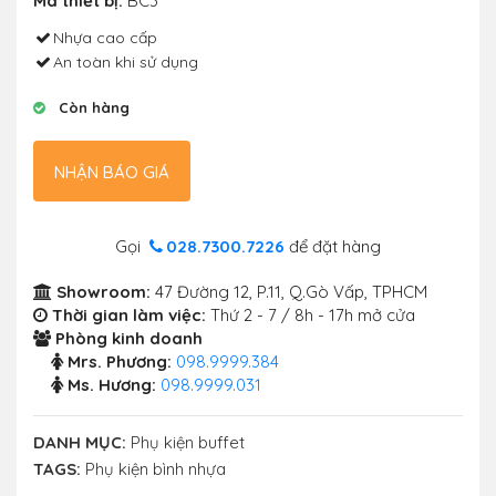
Mã thiết bị:
BC3
Nhựa cao cấp
An toàn khi sử dụng
Còn hàng
NHẬN BÁO GIÁ
Gọi
028.7300.7226
để đặt hàng
Showroom:
47 Đường 12, P.11, Q.Gò Vấp, TPHCM
Thời gian làm việc:
Thứ 2 - 7 / 8h - 17h mở cửa
Phòng kinh doanh
Mrs. Phương:
098.9999.384
Ms. Hương:
098.9999.031
DANH MỤC:
Phụ kiện buffet
TAGS:
Phụ kiện bình nhựa