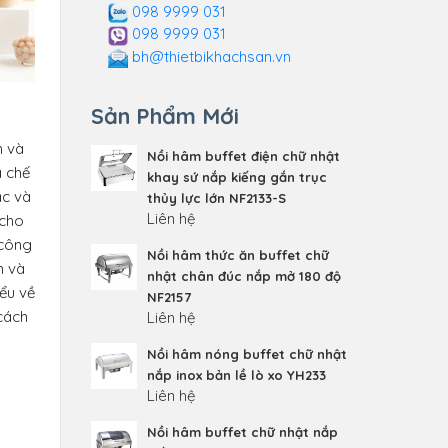
098 9999 031
098 9999 031
bh@thietbikhachsan.vn
Sản Phẩm Mới
n và
Nồi hâm buffet điện chữ nhật
a chế
khay sứ nắp kiếng gắn trục
ắc và
thủy lực lớn NF2133-S
Liên hệ
 cho
 công
Nồi hâm thức ăn buffet chữ
m và
nhật chân đúc nắp mở 180 độ
iểu về
NF2157
cách
Liên hệ
Nồi hâm nóng buffet chữ nhật
nắp inox bản lề lò xo YH233
Liên hệ
Nồi hâm buffet chữ nhật nắp