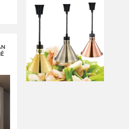
ÀN
HÊ