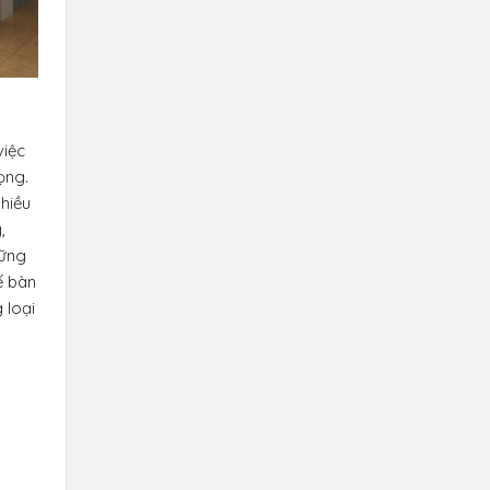
việc
ọng.
hiều
,
hững
ế bàn
 loại