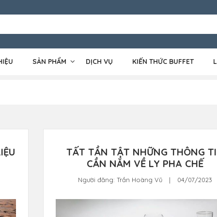
HIỆU
SẢN PHẨM
DỊCH VỤ
KIẾN THỨC BUFFET
L
IỆU
TẤT TẦN TẬT NHỮNG THÔNG T
CẦN NẮM VỀ LY PHA CHẾ
Người đăng:
Trần Hoàng Vũ
|
04/07/2023