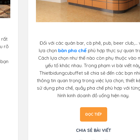
rất
Đối với các quán bar, cà phê, pub, beer club,... 
ểu rõ
lựa chọn
bàn pha chế
phù hợp thực sự quan tr
Cách lựa chọn như thế nào còn phụ thuộc vào n
 bạn
yếu tố khác nhau. Trong phạm vi bài viết này
Thietbidungcubuffet sẽ chia sẻ đến các bạn n
thông tin quan trọng trong việc lựa chọn, thiết k
sử dụng pha chế, quầy pha chế phù hợp với từng
hình kinh doanh đồ uống hiện nay.
ĐỌC TIẾP
CHIA SẺ BÀI VIẾT