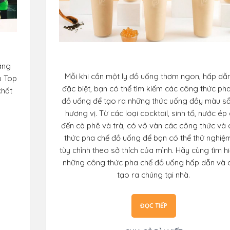
âng
Mỗi khi cần một ly đồ uống thơm ngon, hấp dẫ
u Top
đặc biệt, bạn có thể tìm kiếm các công thức ph
chất
đồ uống để tạo ra những thức uống đầy màu s
hương vị. Từ các loại cocktail, sinh tố, nước ép
đến cà phê và trà, có vô vàn các công thức và
thức pha chế đồ uống để bạn có thể thử nghiệ
tùy chỉnh theo sở thích của mình. Hãy cùng tìm h
những công thức pha chế đồ uống hấp dẫn và 
tạo ra chúng tại nhà.
ĐỌC TIẾP