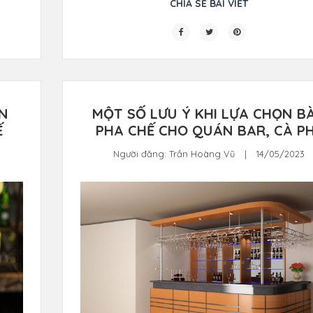
CHIA SẺ BÀI VIẾT
N
MỘT SỐ LƯU Ý KHI LỰA CHỌN B
Ế
PHA CHẾ CHO QUÁN BAR, CÀ P
Người đăng:
Trần Hoàng Vũ
|
14/05/2023