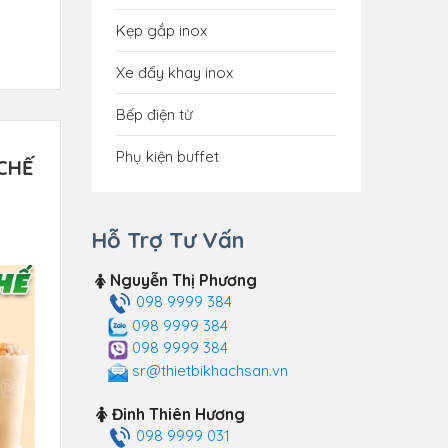
Kẹp gắp inox
Xe đẩy khay inox
Bếp điện từ
Phụ kiện buffet
CHẾ
Hỗ Trợ Tư Vấn
Nguyễn Thị Phương
098 9999 384
098 9999 384
098 9999 384
sr@thietbikhachsan.vn
Đinh Thiên Hương
098 9999 031