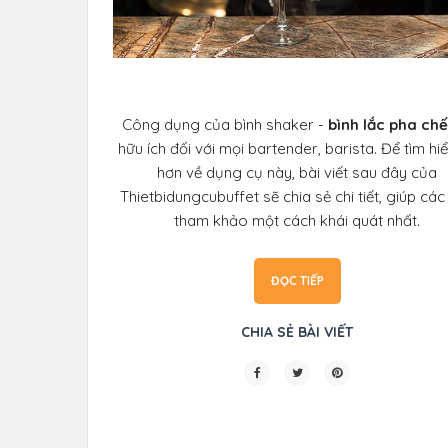
Công dụng của bình shaker -
bình lắc pha chế
hữu ích đối với mọi bartender, barista. Để tìm hi
hơn về dụng cụ này, bài viết sau đây của
Thietbidungcubuffet sẽ chia sẻ chi tiết, giúp các
tham khảo một cách khái quát nhất.
ĐỌC TIẾP
CHIA SẺ BÀI VIẾT