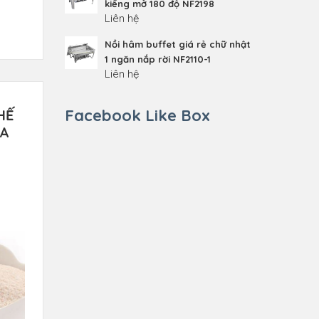
kiếng mở 180 độ NF2198
Liên hệ
Nồi hâm buffet giá rẻ chữ nhật
1 ngăn nắp rời NF2110-1
Liên hệ
Facebook Like Box
HẾ
TA