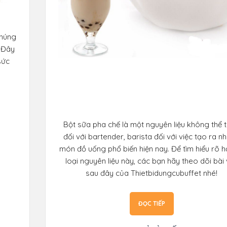
chúng
? Đây
sức
Bột sữa pha chế là một nguyên liệu không thể t
đối với bartender, barista đối với việc tạo ra n
món đồ uống phổ biến hiện nay. Để tìm hiểu rõ h
loại nguyên liệu này, các bạn hãy theo dõi bài 
sau đây của Thietbidungcubuffet nhé!
ĐỌC TIẾP