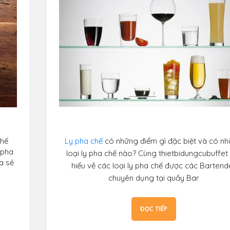
thế
Ly pha chế
có những điểm gì đặc biệt và có n
 pha
loại ly pha chế nào? Cùng thietbidungcubuffet
a sẻ
hiểu về các loại ly pha chế được các Bartend
chuyên dụng tại quầy Bar
ĐỌC TIẾP