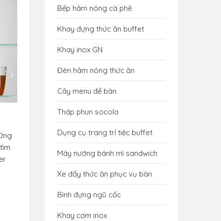
Bếp hâm nóng cà phê
Khay đựng thức ăn buffet
Khay inox GN
Đèn hâm nóng thức ăn
Cây menu để bàn
Tháp phun socola
Dụng cụ trang trí tiệc buffet
hững
 tìm
Máy nướng bánh mì sandwich
er
Xe đẩy thức ăn phục vụ bàn
Bình đựng ngũ cốc
Khay cơm inox