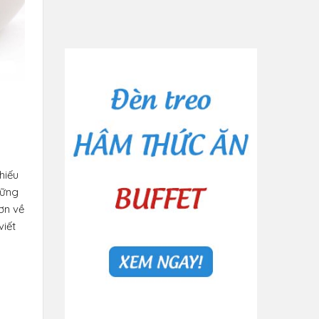
hiếu
hững
ơn về
viết