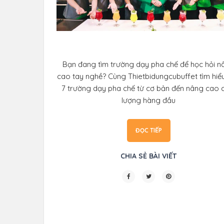
Bạn đang tìm trường dạy pha chế để học hỏi n
cao tay nghề? Cùng Thietbidungcubuffet tìm hiể
7 trường dạy pha chế từ cơ bản đến nâng cao 
lượng hàng đầu
ĐỌC TIẾP
CHIA SẺ BÀI VIẾT